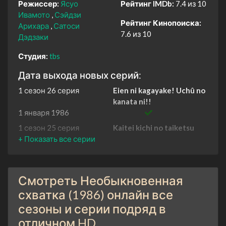
Режиссер:
Ясуо
Рейтинг IMDb:
7.4 из 10
Ивамото
Сэйдзи
Рейтинг Кинопоиска:
Арихара
Сатоси
7.6 из 10
Дэдзаки
Студия:
tbs
Дата выхода новых серий:
1 сезон 26 серия
Eien ni kagayake! Uchû no
kanata ni!!
1 января 1986
1 сезон 25 серия
Kaitei kichi no taiketsu
1 января 1986
1 сезон 24 серия
Kaimei sareru ka? Seimei
genso no nazo!!
19 ноября 1986
Смотреть Необыкновенная
1 сезон 23 серия
Bijura hime chijou he
схватка (1986) онлайн все
12 ноября 1986
сезоны и серии подряд в
1 сезон 22 серия
Nazo no idou jikken kichi
отличном HD