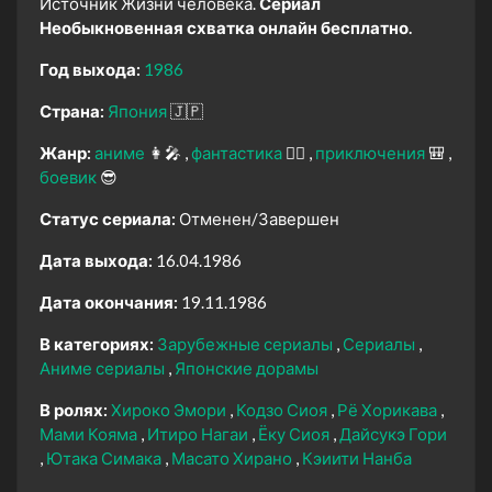
Источник Жизни человека.
Сериал
Необыкновенная схватка онлайн бесплатно.
Год выхода:
1986
Страна:
Япония
🇯🇵
Жанр:
аниме
👩‍🎤
фантастика
🧙‍♀️
приключения
🎒
боевик
😎
Статус сериала:
Отменен/Завершен
Дата выхода:
16.04.1986
Дата окончания:
19.11.1986
В категориях:
Зарубежные сериалы
Сериалы
Аниме сериалы
Японские дорамы
В ролях:
Хироко Эмори
Кодзо Сиоя
Рё Хорикава
Мами Кояма
Итиро Нагаи
Ёку Сиоя
Дайсукэ Гори
Ютака Симака
Масато Хирано
Кэиити Нанба