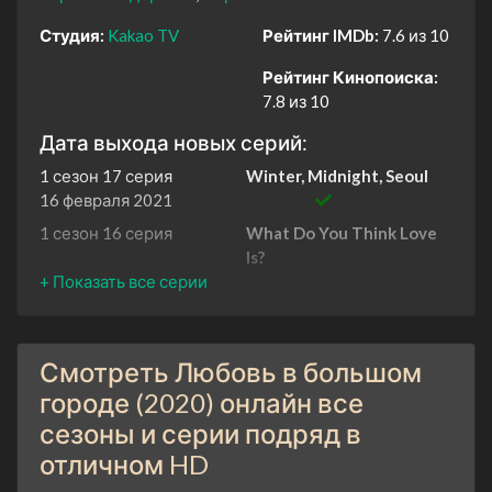
Студия:
Kakao TV
Рейтинг IMDb:
7.6 из 10
Рейтинг Кинопоиска:
7.8 из 10
Дата выхода новых серий:
1 сезон 17 серия
Winter, Midnight, Seoul
16 февраля 2021
1 сезон 16 серия
What Do You Think Love
Is?
12 февраля 2021
1 сезон 15 серия
It's So Hard to Get Honest
9 февраля 2021
Смотреть Любовь в большом
1 сезон 14 серия
What Kind of Woman is
She?
городе (2020) онлайн все
5 февраля 2021
сезоны и серии подряд в
1 сезон 13 серия
Have You Ever Blacked
отличном HD
Out?