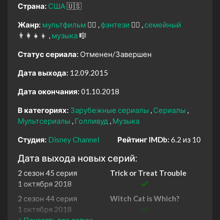
Страна:
США
🇺🇸
Жанр:
мультфильм
🧚‍♀️
фэнтези
🧝‍♂️
семейный
👨‍👩‍👧‍👦
музыка
🎼
Статус сериала:
Отменен/Завершен
Дата выхода:
12.09.2015
Дата окончания:
01.10.2018
В категориях:
Зарубежные сериалы
Сериалы
Мультсериалы
Голливуд
Музыка
Студия:
Disney Channel
Рейтинг IMDb:
6.2 из 10
Дата выхода новых серий:
2 сезон 45 серия
Trick or Treat Trouble
1 октября 2018
2 сезон 44 серия
Witch Cat is Which?
1 октября 2018