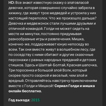
HD:
Все знают известную сказку о златовласой
девочке, которая совершенно случайно забрела в
хижину, где живут трое медведей и устроила у них
настоящий переполох. Что же произошло дальше?
Девочка и медвежонок стали лучшими друзьями и
отличной командой. Голди не может сидеть на
месте ни минутки, постоянно придумывая
разнообразные игры и развлечения. Мишка,
конечно-же, поддерживает юную непоседу во
всем. Так они вместе живут в волшебном лесу, где
по соседству с ними обитают и другие сказочные
персонажи с разных народных преданий и детских
стишков. Здесь и Шалтай-Болтай, Красная шапочка,
Три поросенка и большой злой Волк, который
скорее просто озорной и веселый, чем злой и
вредный. Отправляйтесь навстречу приключениям
вместе с Голди и Мишкой!
Сериал Голди и мишка
онлайн бесплатно.
Год выхода:
2015