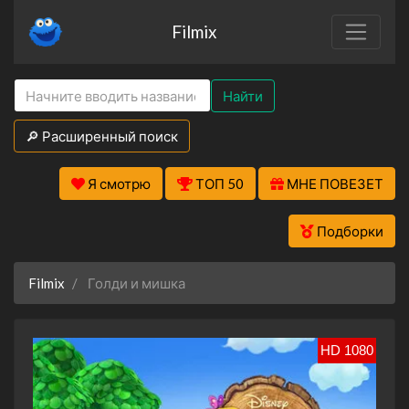
Filmix
Найти
🔎 Расширенный поиск
Я смотрю
ТОП 50
МНЕ ПОВЕЗЕТ
Подборки
Filmix
Голди и мишка
HD 1080