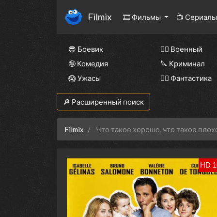
Filmix
🎞 Фильмы
📺 Сериал
😎 Боевик
👨‍✈️ Военный
🤪 Комедия
🔪 Криминал
😱 Ужасы
🧙‍♀️ Фантастика
🔎 Расширенный поиск
Filmix
Что такое хорошо, что такое плох
HD 1