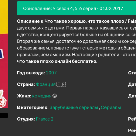
Обновление: 9 сезон 4, 5, 6 серия - 01.02.2017
Описание к Что такое хорошо, что такое плохо / Fais pa
двух семьях с детьми. Первая пара, отказавшись от с
в детстве, концентрируется больше на общении со с
Вторая же семья, достаточно довольная своим конс
образованием, приветствует старые методы в общен
правилам, чем эмоциям. Настоящие родители - это н
что такое плохо онлайн бесплатно.
Год выхода:
2007
Ста
Страна:
Франция
🇫🇷
Дат
Жанр:
комедия
🤪
Дат
В категориях:
Зарубежные сериалы
Сериалы
Студия:
France 2
Рей
Рей