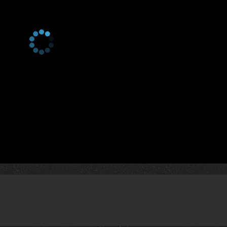
7 сезон 5 серия
La méduse et le putois
7 сезон 4 серия
Le changement, c'est (vraimen
maintenant
7 сезон 3 серия
La naissance des méduses
7 сезон 2 серия
Naturisme et découverte
7 сезон 1 серия
Un an déjà !
6 сезон 8 серия
Tous ensemble !
6 сезон 7 серия
Love Coach
6 сезон 6 серия
Un mariage et quelques
emmerdements
6 сезон 5 серия
Tricher n'est pas jouer
6 сезон 4 серия
Dernier tango au château
6 сезон 3 серия
Une petite zone de turbulenc
6 сезон 2 серия
Mamie Blues !
6 сезон 1 серия
Changeons Tout !
5 сезон 8 серия
Le joker connerie