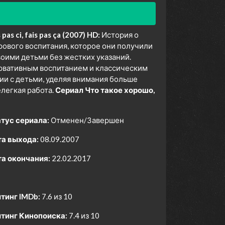
s ci, fais pas ça (2007) HD:
История о
урового воспитания, которое они получили
воими детьми без жестких указаний.
ервативным воспитанием и классическим
ии с детьми, уделяя внимания больше
елегкая работа.
Сериал Что такое хорошо,
тус сериала:
Отменен/Завершен
а выхода:
08.09.2007
а окончания:
22.02.2017
тинг IMDb:
7.6 из 10
тинг Кинопоиска:
7.4 из 10