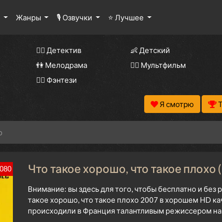
ы
Жанры
🎙 Озвучки
⭐ Лучшее
🕵️‍♂️ Детектив
👶 Детский
👫 Мелодрама
🧚‍♀️ Мультфильм
🧝‍♂️ Фэнтези
Я смотрю
о
Что такое хорошо, что такое плохо (
080
Внимание: вы здесь для того, чтобы бесплатно и без
такое хорошо, что такое плохо 2007 в хорошем HD ка
происходили в Франция талантливым режиссером нач