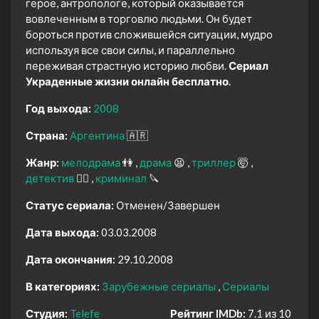
герое, антропологе, который оказывается
вовлеченным в торговлю людьми. Он будет
бороться против сложившейся ситуации, мудро
используя все свои силы, и параллельно
переживая страстную историю любви.
Сериал
Украденные жизни онлайн бесплатно.
Год выхода:
2008
Страна:
Аргентина
🇦🇷
Жанр:
мелодрама
👫
драма
😫
триллер
🤯
детектив
🕵️‍♂️
криминал
🔪
Статус сериала:
Отменен/Завершен
Дата выхода:
03.03.2008
Дата окончания:
29.10.2008
В категориях:
Зарубежные сериалы
Сериалы
Студия:
Telefe
Рейтинг IMDb:
7.1 из 10