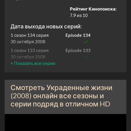
Рейтинг Кинопоиска:
7.9 из 10
Дата выхода новых серий:
1 сезон 134 серия
Episode 134
30 октября 2008
1 сезон 133 серия
Episode 133
30 октября 2008
1 сезон 132 серия
Episode 132
29 октября 2008
1 сезон 131 серия
Episode #1.131
Смотреть Украденные жизни
1 января 2008
(2008) онлайн все сезоны и
1 сезон 130 серия
Episode #1.130
серии подряд в отличном HD
1 января 2008
1 сезон 129 серия
Episode #1.129
1 января 2008
1 сезон 128 серия
Episode #1.128