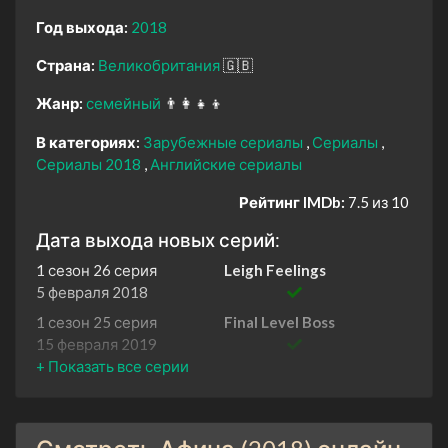
Год выхода:
2018
Страна:
Великобритания
🇬🇧
Жанр:
семейный
👨‍👩‍👧‍👦
В категориях:
Зарубежные сериалы
Сериалы
Сериалы 2018
Английские сериалы
Рейтинг IMDb:
7.5 из 10
Дата выхода новых серий:
1 сезон 26 серия
Leigh Feelings
5 февраля 2018
1 сезон 25 серия
Final Level Boss
15 февраля 2019
1 сезон 24 серия
A Sort Of Fairytale
15 февраля 2019
1 сезон 23 серия
In Defence Of Tiaras
15 февраля 2019