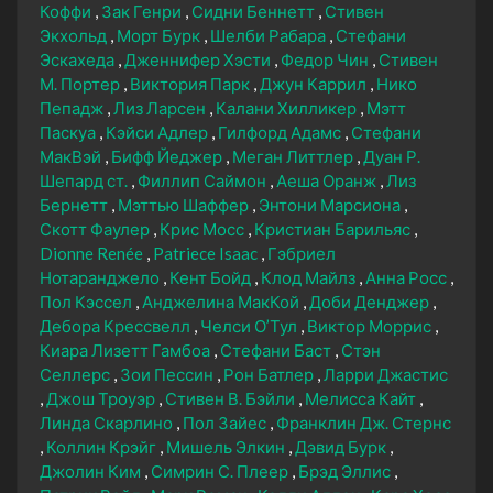
Коффи
Зак Генри
Сидни Беннетт
Стивен
Экхольд
Морт Бурк
Шелби Рабара
Стефани
Эскахеда
Дженнифер Хэсти
Федор Чин
Стивен
М. Портер
Виктория Парк
Джун Каррил
Нико
Пепадж
Лиз Ларсен
Калани Хилликер
Мэтт
Паскуа
Кэйси Адлер
Гилфорд Адамс
Стефани
МакВэй
Бифф Йеджер
Меган Литтлер
Дуан Р.
Шепард ст.
Филлип Саймон
Аеша Оранж
Лиз
Бернетт
Мэттью Шаффер
Энтони Марсиона
Скотт Фаулер
Крис Мосс
Кристиан Барильяс
Dionne Renée
Patriece Isaac
Гэбриел
Нотаранджело
Кент Бойд
Клод Майлз
Анна Росс
Пол Кэссел
Анджелина МакКой
Доби Денджер
Дебора Крессвелл
Челси О’Тул
Виктор Моррис
Киара Лизетт Гамбоа
Стефани Баст
Стэн
Селлерс
Зои Пессин
Рон Батлер
Ларри Джастис
Джош Троуэр
Стивен В. Бэйли
Мелисса Кайт
Линда Скарлино
Пол Зайес
Франклин Дж. Стернс
Коллин Крэйг
Мишель Элкин
Дэвид Бурк
Джолин Ким
Симрин С. Плеер
Брэд Эллис