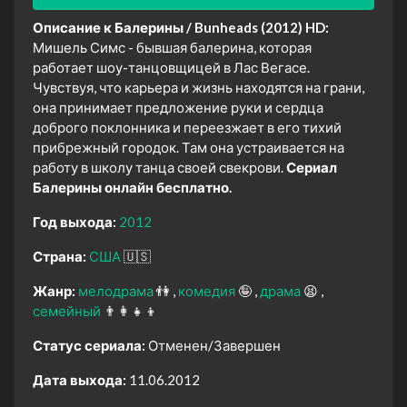
Описание к Балерины / Bunheads (2012) HD:
Мишель Симс - бывшая балерина, которая
работает шоу-танцовщицей в Лас Вегасе.
Чувствуя, что карьера и жизнь находятся на грани,
она принимает предложение руки и сердца
доброго поклонника и переезжает в его тихий
прибрежный городок. Там она устраивается на
работу в школу танца своей свекрови.
Сериал
Балерины онлайн бесплатно.
Год выхода:
2012
Страна:
США
🇺🇸
Жанр:
мелодрама
👫
комедия
🤪
драма
😫
семейный
👨‍👩‍👧‍👦
Статус сериала:
Отменен/Завершен
Дата выхода:
11.06.2012