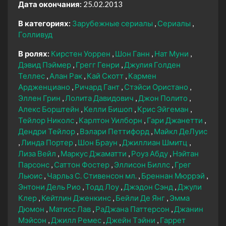
Дата окончания:
25.02.2013
В категориях:
Зарубежные сериалы
Сериалы
Голливуд
В ролях:
Кирстен Уоррен
Шон Ганн
Нат Муни
Дэвид Пэймер
Грегг Генри
Джулия Голден
Теллес
Алан Рак
Кай Скотт
Кармен
Ардженциано
Ричард Гант
Стэйси Ористано
Эллен Грин
Лолита Давидович
Джон Полито
Алекс Борштейн
Келли Бишоп
Крис Эйгеман
Тейлор Николс
Карлтон Уилборн
Гари Джанетти
Дендри Тейлор
Вэлари Петтифорд
Майкл ДеЛуис
Линда Портер
Шон Браун
Джиллиан Шмитц
Лиза Вейл
Маркус Джаматти
Роуз Абду
Нэйтан
Парсонс
Саттон Фостер
Эллисон Биллс
Грег
Льюис
Чарльз С. Стивенсон мл.
Бреннан Мюррэй
Энтони Дель Рио
Тодд Лоу
Джэдон Сэнд
Джули
Клер
Кейтлин Дженкинс
Бейли Де Янг
Эмма
Дюмон
Матисс Лав
РаДжана Паттерсон
Джанин
Мэйсон
Джилл Ремес
Джейн Тэйни
Гаррет