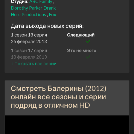
Студия:
ABC Family
Dorothy Parker Drank
Here Productions
Fox
Дата выхода новых серий:
1 сезон 18 серия
Следующий
25 февраля 2013
1 сезон 17 серия
Это не много
18 февраля 2013
1 сезон 16 серия
Нет ничего хуже
брючного костюма
11 февраля 2013
Смотреть Балерины (2012)
1 сезон 15 серия
Возьми викунью
4 февраля 2013
онлайн все сезоны и серии
подряд в отличном HD
1 сезон 14 серия
Астронавт и балерина
28 января 2013
1 сезон 13 серия
Я буду твоим Мейером
Лански
21 января 2013