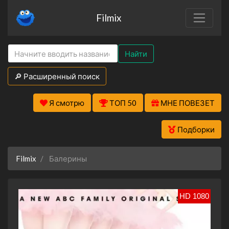
Filmix
Найти
🔎 Расширенный поиск
Я смотрю
ТОП 50
МНЕ ПОВЕЗЕТ
Подборки
Filmix
Балерины
HD 1080