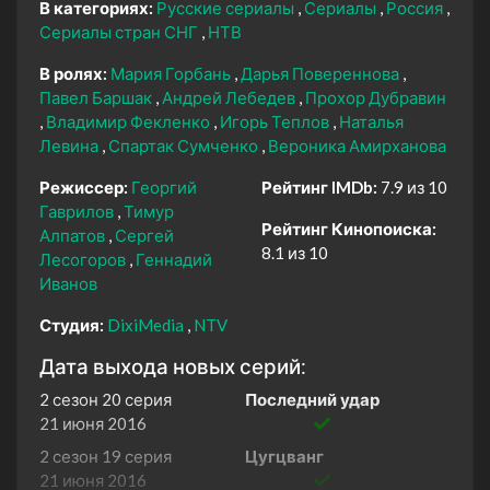
В категориях:
Русские сериалы
Сериалы
Россия
Сериалы стран СНГ
НТВ
В ролях:
Мария Горбань
Дарья Повереннова
Павел Баршак
Андрей Лебедев
Прохор Дубравин
Владимир Фекленко
Игорь Теплов
Наталья
Левина
Спартак Сумченко
Вероника Амирханова
Режиссер:
Георгий
Рейтинг IMDb:
7.9 из 10
Гаврилов
Тимур
Рейтинг Кинопоиска:
Алпатов
Сергей
8.1 из 10
Лесогоров
Геннадий
Иванов
Студия:
DixiMedia
NTV
Дата выхода новых серий:
2 сезон 20 серия
Последний удар
21 июня 2016
2 сезон 19 серия
Цугцванг
21 июня 2016