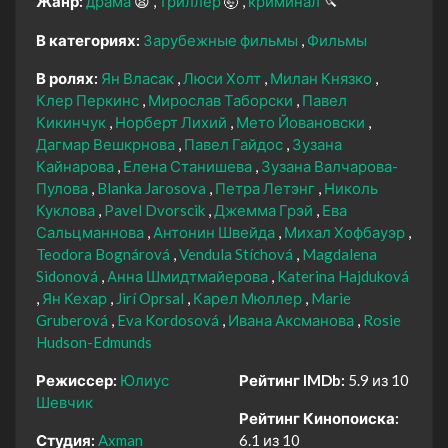
Жанр:
драма
😫
триллер
🤯
криминал
🔪
В категориях:
Зарубежные фильмы
Фильмы
В ролях:
Ян Власак
Люси Холт
Милан Князко
Клер Перкинс
Мирослав Таборски
Павел
Кикинчук
Норберт Лихий
Мето Йовановски
Дагмар Вешкрнова
Павел Гайдос
Зузана
Кайнарова
Елена Станишева
Зузана Валчарова-
Пулова
Blanka Jarosova
Петра Летэнг
Николь
Куклова
Pavel Dvorscik
Джемма Грэй
Ева
Сальцманнова
Антонин Швейда
Михал Хофбауэр
Teodora Bognárová
Vendula Stíchová
Magdalena
Sidonová
Анна Шмидтмайерова
Katerina Hajduková
Ян Кехар
Jirí Oprsal
Карел Мюллер
Marie
Gruberová
Eva Kordosová
Ивана Аксманова
Rosie
Hudson-Edmunds
Режиссер:
Юлиус
Рейтинг IMDb:
5.9 из 10
Шевчик
Рейтинг Кинопоиска:
Студия:
Axman
6.1 из 10