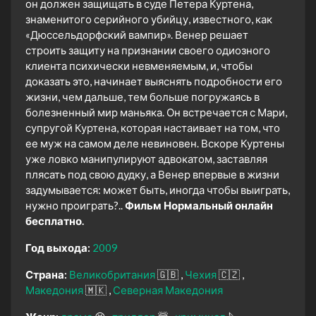
он должен защищать в суде Петера Куртена,
знаменитого серийного убийцу, известного, как
«Дюссельдорфский вампир». Венер решает
строить защиту на признании своего одиозного
клиента психически невменяемым, и, чтобы
доказать это, начинает выяснять подробности его
жизни, чем дальше, тем больше погружаясь в
болезненный мир маньяка. Он встречается с Мари,
супругой Куртена, которая настаивает на том, что
ее муж на самом деле невиновен. Вскоре Куртены
уже ловко манипулируют адвокатом, заставляя
плясать под свою дудку, а Венер впервые в жизни
задумывается: может быть, иногда чтобы выиграть,
нужно проиграть?..
Фильм Нормальный онлайн
бесплатно.
Год выхода:
2009
Страна:
Великобритания
🇬🇧
Чехия
🇨🇿
Македония
🇲🇰
Северная Македония