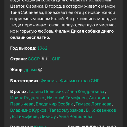
Цветок Саранка. В город, в котором живет с мамой
Таня Сабанеева, приезжает ее отец с новой женой
и приемным сыном Колей. Встретившись, молодые
люди переживают свою первую, светлую и чистую,
но и горькую любовь.
Фильм Дикая собака динго
онлайн бесплатно.
Год выхода:
1962
Страна:
СССР
🇷🇺
СНГ
Жанр:
драма
😫
В категориях:
Фильмы
Фильмы стран СНГ
В ролях:
Галина Польских
Инна Кондратьева
Ирина Радченко
Николай Тимофеев
Антонина
Павлычева
Владимир Особик
Тамара Логинова
Владимир Курков
Талас Умурзаков
В. Кожевников
В. Тимофеев
Лим-Су
Анна Родионова