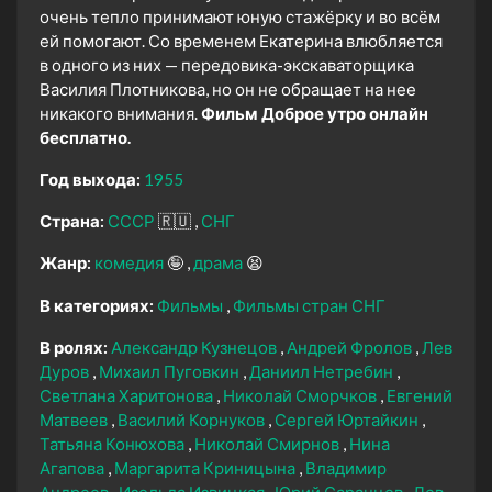
очень тепло принимают юную стажёрку и во всём
ей помогают. Со временем Екатерина влюбляется
в одного из них — передовика-экскаваторщика
Василия Плотникова, но он не обращает на нее
никакого внимания.
Фильм Доброе утро онлайн
бесплатно.
Год выхода:
1955
Страна:
СССР
🇷🇺
СНГ
Жанр:
комедия
🤪
драма
😫
В категориях:
Фильмы
Фильмы стран СНГ
В ролях:
Александр Кузнецов
Андрей Фролов
Лев
Дуров
Михаил Пуговкин
Даниил Нетребин
Светлана Харитонова
Николай Сморчков
Евгений
Матвеев
Василий Корнуков
Сергей Юртайкин
Татьяна Конюхова
Николай Смирнов
Нина
Агапова
Маргарита Криницына
Владимир