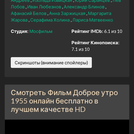
Андреев
Изольда Извицкая
Юрий Саранцев
Лев
Лобов
Иван Любезнов
Александр Блинов
Афанасий Белов
Анна Заржицкая
Маргарита
Жарова
Серафима Холина
Лариса Матвеенко
Студия:
Мосфильм
Рейтинг IMDb:
6.1 из 10
Рейтинг Кинопоиска:
7.1 из 10
Скриншоты (внимание спойлеры)
Смотреть Фильм Доброе утро
1955 онлайн бесплатно в
лучшем качестве HD