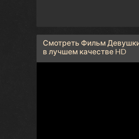
Смотреть Фильм Девушки 
в лучшем качестве HD