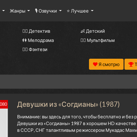
ы
Жанры
🎙 Озвучки
⭐ Лучшее
🕵️‍♂️ Детектив
👶 Детский
👫 Мелодрама
🧚‍♀️ Мультфильм
🧝‍♂️ Фэнтези
Я смотрю
Девушки из «Согдианы» (1987)
080
Внимание: вы здесь для того, чтобы бесплатно и без
Девушки из «Согдианы» 1987 в хорошем HD качестве 
в СССР, СНГ талантливым режиссером Мукадас Махму