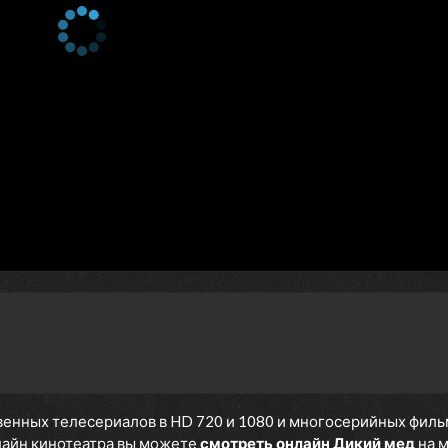
енных телесериалов в HD 720 и 1080 и многосерийных фильмов
нлайн кинотеатра вы можете
смотреть онлайн Дикий мед
на 