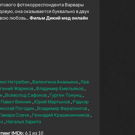
нтового фотокорреспондента Варвары
овую, она оказывается буквально в двух
вою любовь...
Фильм Дикий мед онлайн
иил Нетребин
Валентина Ананьина
Лев
вгений Жариков
Владимир Емельянов
ан
Всеволод Сафонов
Гурген Тонунц
Павел Винник
Юрий Мартынов
Раднэр
иколай Погодин
Владимир Ферапонтов
Тамара Совчи
Геннадий Крашенинников
но
Наталья Зарюта
тинг IMDb:
6.1 из 10