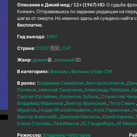
Описание к Дикий мед / 12+ (1967) HD:
О судьбе фро
Княжич. Отправившись по заданию редакции на перед
шагах от смерти. Но именно здесь ей суждено найти с
бесплатно.
Год выхода:
1967
Страна:
СССР
🇷🇺
СНГ
Жанр:
драма
😫
военный
👨‍✈️
В категориях:
Фильмы
Фильмы стран СНГ
В ролях:
Владимир Самойлов
Виктор Колпаков
Дан
Поляков
Николай Сморчков
Александр Лебедев
Е
Сергей Юртайкин
Валентин Зубков
Станислав Чек
Владимир Маренков
Виктор Уральский
Петр Савин
Муратов
Нодар Мгалоблишвили
Алла Ларионова
Н
Виктор Файнлейб
Дмитрий Масанов
Юрий Киреев
Елена Строева
Лев Иванов
Ю. Гандрабура
М. Мери
Режиссер:
Владимир Чеботарев
Рей