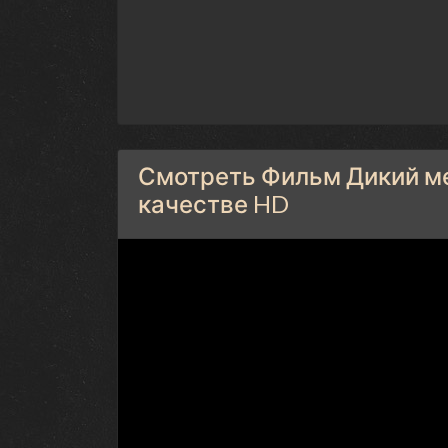
Смотреть Фильм Дикий ме
качестве HD