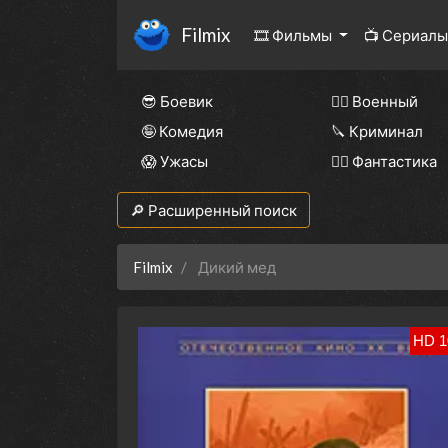
Filmix
🎞 Фильмы
📺 Сериал
😎 Боевик
👨‍✈️ Военный
🤪 Комедия
🔪 Криминал
😱 Ужасы
🧙‍♀️ Фантастика
🔎 Расширенный поиск
Filmix
Дикий мед
HD 1