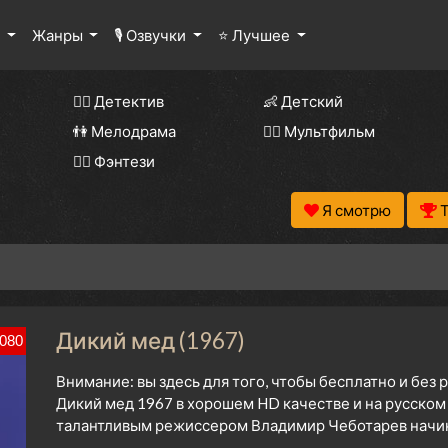
ы
Жанры
🎙 Озвучки
⭐ Лучшее
🕵️‍♂️ Детектив
👶 Детский
👫 Мелодрама
🧚‍♀️ Мультфильм
🧝‍♂️ Фэнтези
Я смотрю
Дикий мед (1967)
080
Внимание: вы здесь для того, чтобы бесплатно и без
Дикий мед 1967 в хорошем HD качестве и на русском
талантливым режиссером Владимир Чеботарев начина