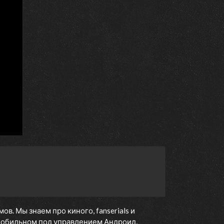
. Мы знаем про киного, fanserials и
мобильном под управлением Андроид,