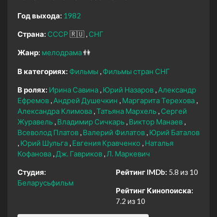
Год выхода:
1982
Страна:
СССР
🇷🇺
СНГ
Жанр:
мелодрама
👫
В категориях:
Фильмы
Фильмы стран СНГ
В ролях:
Ирина Савина
Юрий Назаров
Александр
Ефремов
Андрей Душечкин
Маргарита Терехова
Александра Климова
Татьяна Мархель
Сергей
Журавель
Владимир Сичкарь
Виктор Манаев
Всеволод Платов
Валерий Филатов
Юрий Баталов
Юрий Шульга
Евгения Кравченко
Наталья
Кофанова
Дж. Гавриков
Л. Маркевич
Студия:
Рейтинг IMDb:
5.8 из 10
Беларусьфильм
Рейтинг Кинопоиска:
7.2 из 10