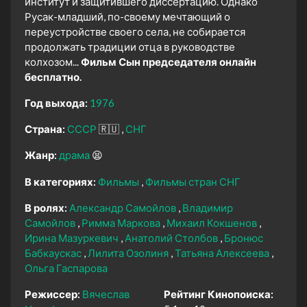
институт и защитившего диссертацию. Однако
Русак-младший, по-своему мечтающий о
переустройстве своего села, не собирается
продолжать традиции отца в руководстве
колхозом...
Фильм Сын председателя онлайн
бесплатно.
Год выхода:
1976
Страна:
СССР
🇷🇺
СНГ
Жанр:
драма
😫
В категориях:
Фильмы
Фильмы стран СНГ
В ролях:
Александр Самойлов
Владимир
Самойлов
Римма Маркова
Михаил Кокшенов
Ирина Мазуркевич
Анатолий Столбов
Бронюс
Бабкаускас
Лилита Озолиня
Татьяна Алексеева
Ольга Гаспарова
Режиссер:
Вячеслав
Рейтинг Кинопоиска: