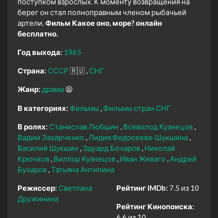
поступком взрослых. К моменту возвращения на
берег он стал полноправным членом рыбачьей
артели.
Фильм Какое оно, море? онлайн
бесплатно.
Год выхода:
1965
Страна:
СССР
🇷🇺
СНГ
Жанр:
драма
😫
В категориях:
Фильмы
Фильмы стран СНГ
В ролях:
Станислав Любшин
Всеволод Кузнецов
Вадим Захарченко
Лидия Федосеева-Шукшина
Василий Шукшин
Эдуард Бочаров
Николай
Крючков
Виллор Кузнецов
Иван Жеваго
Андрей
Бухаров
Татьяна Антипина
Режиссер:
Светлана
Рейтинг IMDb:
7.5 из 10
Дружинина
Рейтинг Кинопоиска:
6.6 из 10