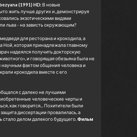
ezyana (1991) HD:
В новые
то жить лучше других и, демонстрируя
есовались экзотическими видами
ли льва - на зависть окружающим?
медведя для ресторана и крокодила, а
а Ной, которая принадлежала главному
врач надеялся получить докторскую
животного», и говорящая обезьяна была не
и научным фактом общения человека и
рали крокодила вместе с его
общался с далеко не лучшими
приобретенные человеческие черты и
ся, как говорится... Похитители были
 защита диссертации провалилась, а
 стало делом далекого будущего.
Фильм