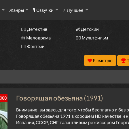
ы
Жанры
🎙 Озвучки
⭐ Лучшее
🕵️‍♂️ Детектив
👶 Детский
👫 Мелодрама
🧚‍♀️ Мультфильм
🧝‍♂️ Фэнтези
Я смотрю
Говорящая обезьяна (1991)
080
Внимание: вы здесь для того, чтобы бесплатно и без
Говорящая обезьяна 1991 в хорошем HD качестве и н
Испания, СССР, СНГ талантливым режиссером Георги