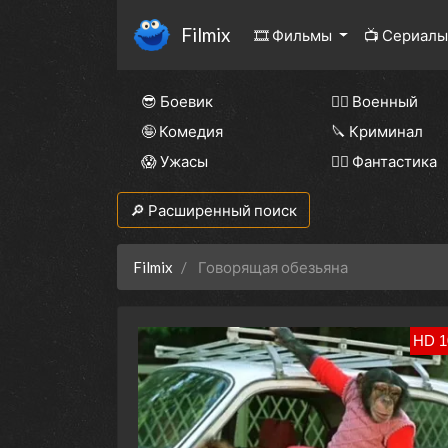
Filmix
🎞 Фильмы
📺 Сериал
😎 Боевик
👨‍✈️ Военный
🤪 Комедия
🔪 Криминал
😱 Ужасы
🧙‍♀️ Фантастика
🔎 Расширенный поиск
Filmix
Говорящая обезьяна
HD 1