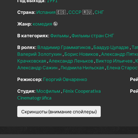
Год выхода:
1991
Страна:
Испания
🇪🇸
СССР
🇷🇺
СНГ
Жанр:
комедия
🤪
В категориях:
Фильмы
Фильмы стран СНГ
В ролях:
Владимир Грамматиков
Баадур Цуладзе
Та
Валерий Золотухин
Борис Новиков
Александр Пятк
Крачковская
Александр Леньков
Виктор Ильичев
Александр Сажин
Людмила Нильская
Елена Старос
Режиссер:
Георгий Овчаренко
Рей
Студия:
Мосфильм
Fénix Cooperativa
Рей
Cinematográfica
Скриншоты (внимание спойлеры)