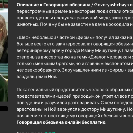
Описание к Говорящая обезьяна / Govoryashchaya ob
перестроечные времена некоторые люди стали откры
превосходство и следуя заграничной моде, заинтер
животных. Почему бы не завести на даче крокодила и
«Шеф» небольшой частной «фирмы» получил заказ на 
больше всего его заинтересовала говорящая обезьян
ветеринарному врачу города Ивану Мишуткину. Глав
степень за диссертацию на тему «Диалог человека и 
только «меньшим братом», но и главным экспонатом 
человекообразного. Злоумышленники из «фирмы» вык
владельцем и Ноя.
Пока гениальный представитель человекообразных 
представителями «царей природы», он утратил все 
поведения и разучился разговаривать. С кем поведешь
арестованы, и Ной вернулся к доктору Мишуткину. Но
появление по-настоящему говорящей обезьяны вновь
Говорящая обезьяна онлайн бесплатно.