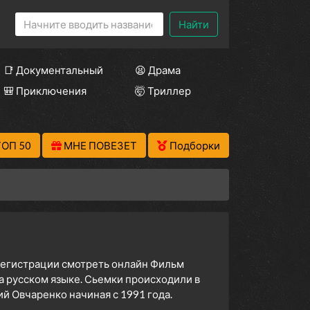
Найти
📑 Документальный
😫 Драма
🎒 Приключения
🤯 Триллер
ТОП 50
МНЕ ПОВЕЗЕТ
Подборки
 регистрации смотреть онлайн Фильм
а русском языке. Сьемки происходили в
й Овчаренко начиная с 1991 года.