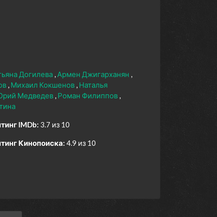
тьяна Догилева
Армен Джигарханян
ов
Михаил Кокшенов
Наталья
Юрий Медведев
Роман Филиппов
тина
тинг IMDb:
3.7 из 10
тинг Кинопоиска:
4.9 из 10