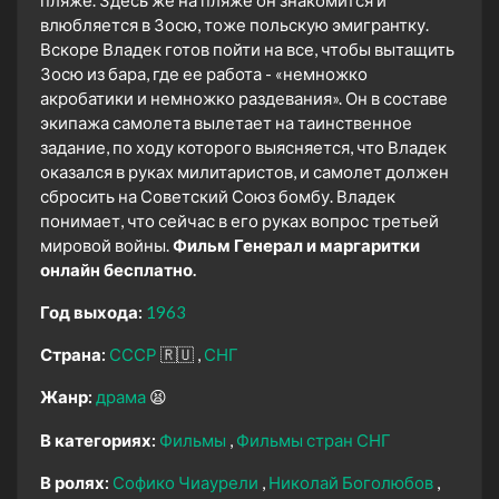
влюбляется в Зосю, тоже польскую эмигрантку.
Вскоре Владек готов пойти на все, чтобы вытащить
Зосю из бара, где ее работа - «немножко
акробатики и немножко раздевания». Он в составе
экипажа самолета вылетает на таинственное
задание, по ходу которого выясняется, что Владек
оказался в руках милитаристов, и самолет должен
сбросить на Советский Союз бомбу. Владек
понимает, что сейчас в его руках вопрос третьей
мировой войны.
Фильм Генерал и маргаритки
онлайн бесплатно.
Год выхода:
1963
Страна:
СССР
🇷🇺
СНГ
Жанр:
драма
😫
В категориях:
Фильмы
Фильмы стран СНГ
В ролях:
Софико Чиаурели
Николай Боголюбов