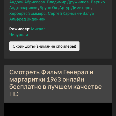
Андрей Абрикосов
Владимир Дружников
Верико
Анджапаридзе
Бруно Оя
Артур Димитерс
Хербертс Зоммерс
Сергей Карнович-Валуа
Альфред Видениек
Режиссер:
Михаил
Чиаурели
Скриншоты (внимание спойлеры)
Смотреть Фильм Генерал и
маргаритки 1963 онлайн
бесплатно в лучшем качестве
HD