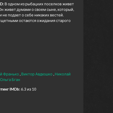
D:
В одном из рыбацких поселков живет
Он живет думами о своем сыне, который,
и не подает о себе никаких вестей.
 тщетными остаются ожидания старого
й Франько
Виктор Авдюшко
Николай
Ольга Бган
тинг IMDb:
6.3 из 10