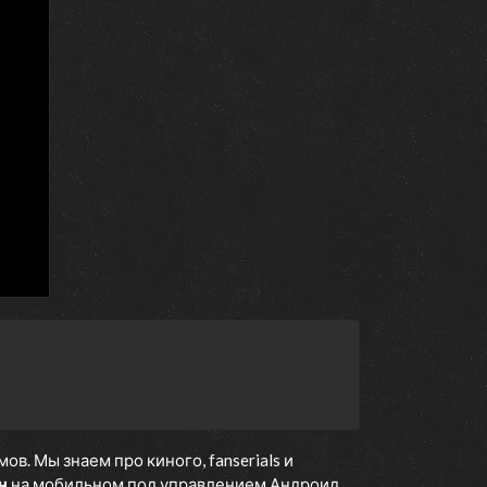
. Мы знаем про киного, fanserials и
н
на мобильном под управлением Андроид,