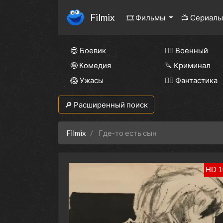
Filmix
🎞 Фильмы
📺 Сериал
😎 Боевик
👨‍✈️ Военный
🤪 Комедия
🔪 Криминал
😱 Ужасы
🧙‍♀️ Фантастика
🔎 Расширенный поиск
Filmix
Где-то есть сын
HD 1