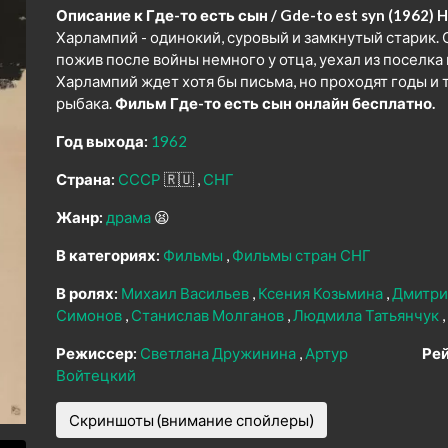
Описание к Где-то есть сын / Gde-to est syn (1962) H
Харлампий - одинокий, суровый и замкнутый старик. 
пожив после войны немного у отца, уехал из поселка 
Харлампий ждет хотя бы письма, но проходят годы и
рыбака.
Фильм Где-то есть сын онлайн бесплатно.
Год выхода:
1962
Страна:
СССР
🇷🇺
СНГ
Жанр:
драма
😫
В категориях:
Фильмы
Фильмы стран СНГ
В ролях:
Михаил Васильев
Ксения Козьмина
Дмитри
Симонов
Станислав Молганов
Людмила Татьянчук
Режиссер:
Светлана Дружинина
Артур
Рей
Войтецкий
Скриншоты (внимание спойлеры)