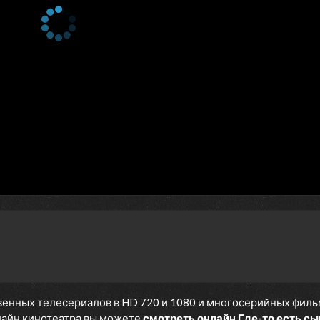
енных телесериалов в HD 720 и 1080 и многосерийных фильмов
нлайн кинотеатра вы можете
смотреть онлайн Где-то есть сы