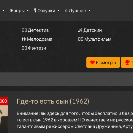
ы
Жанры
🎙 Озвучки
⭐ Лучшее
🕵️‍♂️ Детектив
👶 Детский
👫 Мелодрама
🧚‍♀️ Мультфильм
🧝‍♂️ Фэнтези
Я смотрю
Где-то есть сын (1962)
080
Внимание: вы здесь для того, чтобы бесплатно и без
то есть сын 1962 в хорошем HD качестве и на русск
талантливым режиссером Светлана Дружинина, Артур