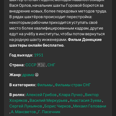
Вася Орлов, начальник шахты Горовой борются за
внедрение новых, более передовых методов труда.
В рядах шахтёров происходит перестройка:
некоторым рабочим приходится уступать своё
место более квалифицированным кадрам, другие
едут на учёбу в институты, чтобы потом вернуться
на родную шахту инженерами.
Фильм Донецкие
шахтеры онлайн бесплатно.
Год выхода:
1951
Страна:
СССР
🇷🇺
СНГ
Жанр:
драма
😫
В категориях:
Фильмы
Фильмы стран СНГ
В ролях:
Алексей Грибов
Клара Лучко
Виктор
Хохряков
Василий Меркурьев
Анастасия Зуева
Сергей Лукьянов
Борис Чирков
Михаил Геловани
А. Мансветов
Г. Пасечник