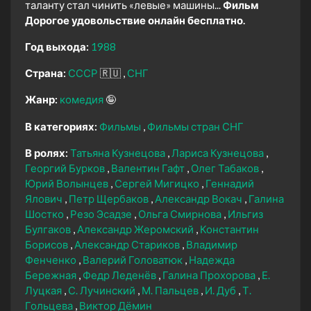
таланту стал чинить «левые» машины...
Фильм
Дорогое удовольствие онлайн бесплатно.
Год выхода:
1988
Страна:
СССР
🇷🇺
СНГ
Жанр:
комедия
🤪
В категориях:
Фильмы
Фильмы стран СНГ
В ролях:
Татьяна Кузнецова
Лариса Кузнецова
Георгий Бурков
Валентин Гафт
Олег Табаков
Юрий Волынцев
Сергей Мигицко
Геннадий
Ялович
Петр Щербаков
Александр Вокач
Галина
Шостко
Резо Эсадзе
Ольга Смирнова
Ильгиз
Булгаков
Александр Жеромский
Константин
Борисов
Александр Стариков
Владимир
Фенченко
Валерий Головатюк
Надежда
Бережная
Федр Леденёв
Галина Прохорова
Е.
Луцкая
С. Лучинский
М. Пальцев
И. Дуб
Т.
Гольцева
Виктор Дёмин