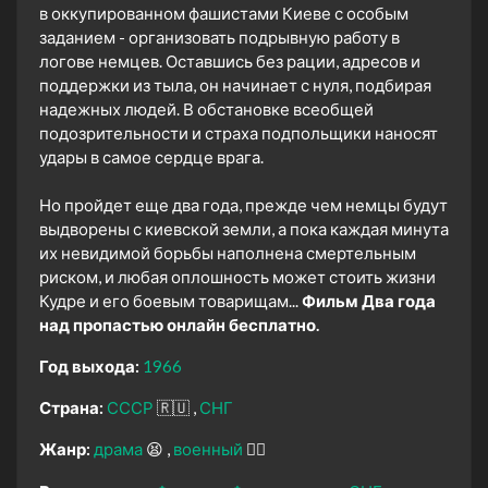
в оккупированном фашистами Киеве с особым
заданием - организовать подрывную работу в
логове немцев. Оставшись без рации, адресов и
поддержки из тыла, он начинает с нуля, подбирая
надежных людей. В обстановке всеобщей
подозрительности и страха подпольщики наносят
удары в самое сердце врага.
Но пройдет еще два года, прежде чем немцы будут
выдворены с киевской земли, а пока каждая минута
их невидимой борьбы наполнена смертельным
риском, и любая оплошность может стоить жизни
Кудре и его боевым товарищам...
Фильм Два года
над пропастью онлайн бесплатно.
Год выхода:
1966
Страна:
СССР
🇷🇺
СНГ
Жанр:
драма
😫
военный
👨‍✈️