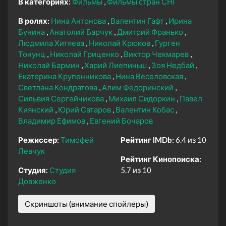
В категориях:
Фильмы
Фильмы стран СНГ
В ролях:
Нина Антонова
Валентин Гафт
Ирина
Бунина
Анатолий Барчук
Дмитрий Франько
Людмила Хитяева
Николай Крюков
Гурген
Тонунц
Николай Гриценко
Виктор Чекмарев
Николай Бармин
Харий Лиепиньш
Зоя Недбай
Екатерина Крупенникова
Нина Веселовская
Светлана Кондратова
Алим Федоринский
Сильвия Сергейчикова
Михаил Сидоркин
Павел
Киянский
Юрий Сатаров
Валентин Кобас
Владимир Ефимов
Евгений Бочаров
Режиссер:
Тимофей
Рейтинг IMDb:
6.4 из 10
Левчук
Рейтинг Кинопоиска:
Студия:
Студия
5.7 из 10
Довженко
Скриншоты (внимание спойлеры)