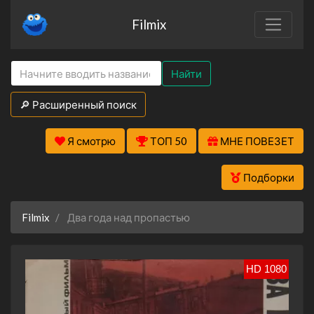
Filmix
Найти
🔎 Расширенный поиск
Я смотрю
ТОП 50
МНЕ ПОВЕЗЕТ
Подборки
Filmix
Два года над пропастью
HD 1080