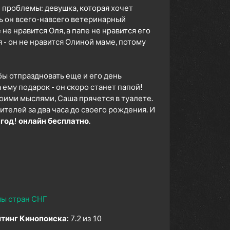
 проблемы: девушка, которая хочет
дь он всего-навсего ветеринарный
не нравится Оля, а папе не нравится его
я - он не нравится Олиной маме, потому
бы отпраздновать еще и его день
 ему подарок - он скоро станет папой!
воими мыслями, Саша прячется в туалете.
дителей за два часа до своего рождения. И
од! онлайн бесплатно.
ы стран СНГ
тинг Кинопоиска:
7.2 из 10