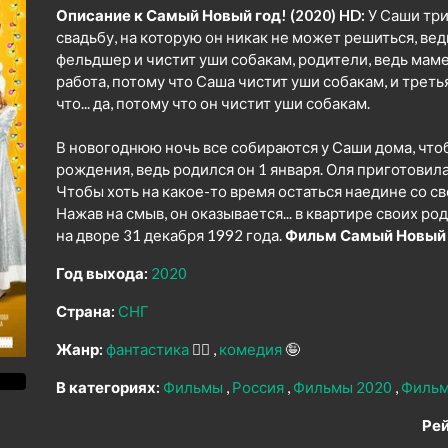
Описание к Самый Новый год! (2020) HD:
У Саши три
свадьбу, на которую он никак не может решиться, ве
фельдшер и чистит уши собакам, родители, ведь маме 
работа, потому что Саша чистит уши собакам, и треть
что... да, потому что он чистит уши собакам.
В новогоднюю ночь все собираются у Саши дома, что
рождения, ведь родился он 1 января. Оля приготовила
Чтобы хоть на какое-то время остаться наедине со с
Нажав на смыв, он оказывается... в квартире своих ро
на дворе 31 декабря 1992 года.
Фильм Самый Новый г
Год выхода:
2020
Страна:
СНГ
Жанр:
фантастика
🧙‍♀️
комедия
🤪
В категориях:
Фильмы
Россия
Фильмы 2020
Фильм
Рей