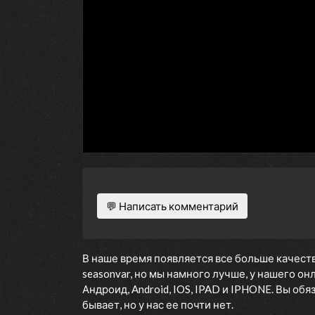
💬 Написать комментарий
В наше время появляется все больше качеств
seasonvar, но мы намного лучше, у нашего о
Андроид, Android, IOS, IPAD и IPHONE. Вы об
бывает, но у нас ее почти нет.