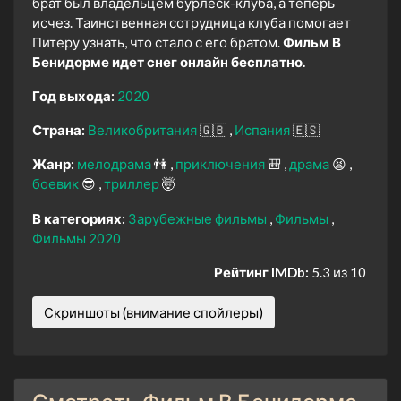
брат был владельцем бурлеск-клуба, а теперь
исчез. Таинственная сотрудница клуба помогает
Питеру узнать, что стало с его братом.
Фильм В
Бенидорме идет снег онлайн бесплатно.
Год выхода:
2020
Страна:
Великобритания
🇬🇧
Испания
🇪🇸
Жанр:
мелодрама
👫
приключения
🎒
драма
😫
боевик
😎
триллер
🤯
В категориях:
Зарубежные фильмы
Фильмы
Фильмы 2020
Рейтинг IMDb:
5.3 из 10
Скриншоты (внимание спойлеры)