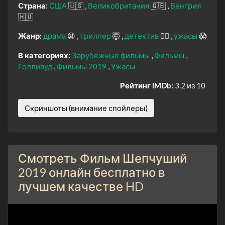
Страна:
США
🇺🇸
Великобритания
🇬🇧
Венгрия
🇭🇺
Жанр:
драма
😫
триллер
🤯
детектив
🕵️‍♂️
ужасы
😱
В категориях:
Зарубежные фильмы
Фильмы
Голливуд
Фильмы 2019
Ужасы
Рейтинг IMDb:
3.2 из 10
Скриншоты (внимание спойлеры)
Смотреть Фильм Шепчуший
2019 онлайн бесплатно в
лучшем качестве HD