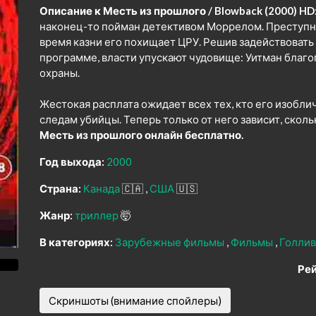
Описание к Месть из прошлого / Blowback (2000) HD
наконец-то пойман детективом Моррелом. Преступни
время казни его похищает ЦРУ. Решив задействовать
программе, власти упускают чудовище: Уитман благ
охраны.
Жестокая расплата ожидает всех тех, кто его изобли
следам убийцы. Теперь только от него зависит, скол
Месть из прошлого онлайн бесплатно.
Год выхода:
2000
Страна:
Канада
🇨🇦
США
🇺🇸
Жанр:
триллер
🤯
В категориях:
Зарубежные фильмы
Фильмы
Голлив
Рей
Скриншоты (внимание спойлеры)