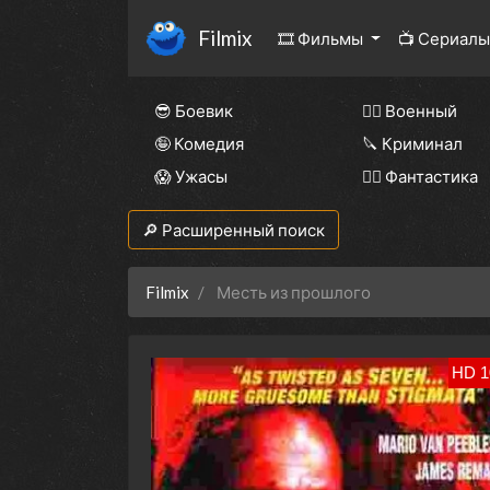
Filmix
🎞 Фильмы
📺 Сериал
😎 Боевик
👨‍✈️ Военный
🤪 Комедия
🔪 Криминал
😱 Ужасы
🧙‍♀️ Фантастика
🔎 Расширенный поиск
Filmix
Месть из прошлого
HD 1