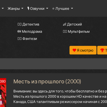
ы
Жанры
🎙 Озвучки
⭐ Лучшее
🕵️‍♂️ Детектив
👶 Детский
👫 Мелодрама
🧚‍♀️ Мультфильм
🧝‍♂️ Фэнтези
Я смотрю
Месть из прошлого (2000)
080
Внимание: вы здесь для того, чтобы бесплатно и без
Месть из прошлого 2000 в хорошем HD качестве и на
Канада, США талантливым режиссером начиная с 2000