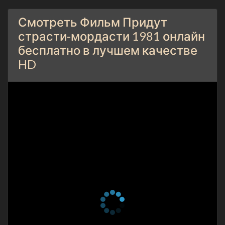
Смотреть Фильм Придут
страсти-мордасти 1981 онлайн
бесплатно в лучшем качестве
HD