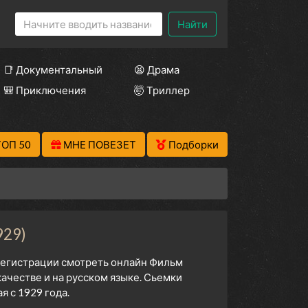
Найти
📑 Документальный
😫 Драма
🎒 Приключения
🤯 Триллер
ТОП 50
МНЕ ПОВЕЗЕТ
Подборки
929)
 регистрации смотреть онлайн Фильм
ачестве и на русском языке. Сьемки
 с 1929 года.