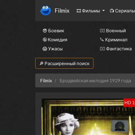
Filmix
🎞 Фильмы
📺 Сериал
😎 Боевик
👨‍✈️ Военный
🤪 Комедия
🔪 Криминал
😱 Ужасы
🧙‍♀️ Фантастика
🔎 Расширенный поиск
Filmix
Бродвейская мелодия 1929 года
HD 1