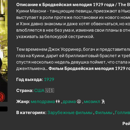
Описание к Бродвейская мелодия 1929 года / The B
Куини Махони - танцующие певицы, приезжают в Нью-
выступает в роли протеже постановки их нового ном
и Хэнк давно знакомы и даже хотят обвенчаться, но к
влюбляется в нее без ума и, изменив свои планы в о
ухаживать за белокурой сестричкой.
Тем временем Джок Уорринер, богач и представите
глаз на Куини, дарит ей бриллиантовый браслет и тре
спустя несколько недель девушка поймет, что стала 
джентльмена...
Фильм Бродвейская мелодия 1929 го
Год выхода:
1929
Страна:
США
🇺🇸
Жанр:
мелодрама
👫
драма
😫
мюзикл
🕺
В категориях:
Зарубежные фильмы
Фильмы
Голлив
Рей