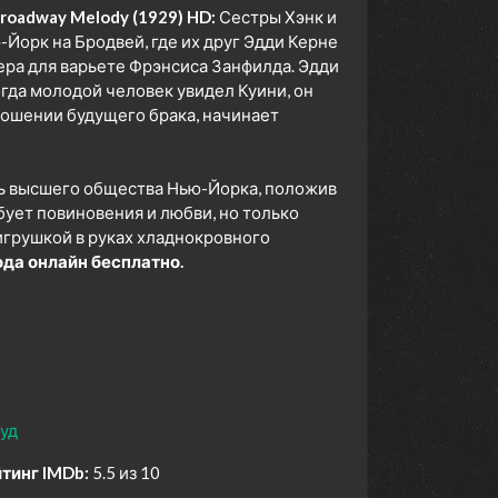
roadway Melody (1929) HD:
Сестры Хэнк и
Йорк на Бродвей, где их друг Эдди Керне
ера для варьете Фрэнсиса Занфилда. Эдди
огда молодой человек увидел Куини, он
тношении будущего брака, начинает
ль высшего общества Нью-Йорка, положив
бует повиновения и любви, но только
игрушкой в руках хладнокровного
да онлайн бесплатно.
уд
тинг IMDb:
5.5 из 10