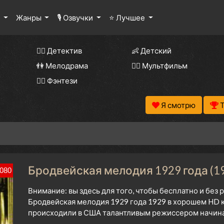
ы
Жанры
🎙 Озвучки
⭐ Лучшее
🕵️‍♂️ Детектив
👶 Детский
👫 Мелодрама
🧚‍♀️ Мультфильм
🧝‍♂️ Фэнтези
Я смотрю
Бродвейская мелодия 1929 года (1
080
Внимание: вы здесь для того, чтобы бесплатно и без
Бродвейская мелодия 1929 года 1929 в хорошем HD к
происходили в США талантливым режиссером начиная