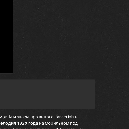
. Мы знаем про киного, fanserials и
елодия 1929 года
на мобильном под