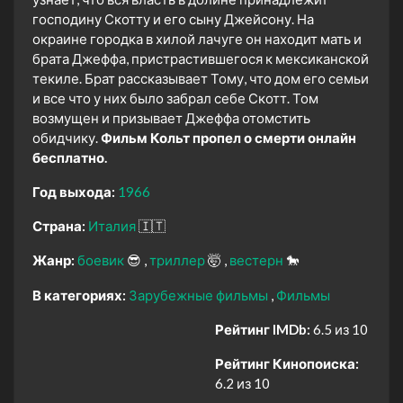
господину Скотту и его сыну Джейсону. На
окраине городка в хилой лачуге он находит мать и
брата Джеффа, пристрастившегося к мексиканской
текиле. Брат рассказывает Тому, что дом его семьи
и все что у них было забрал себе Скотт. Том
возмущен и призывает Джеффа отомстить
обидчику.
Фильм Кольт пропел о смерти онлайн
бесплатно.
Год выхода:
1966
Страна:
Италия
🇮🇹
Жанр:
боевик
😎
триллер
🤯
вестерн
🐎
В категориях:
Зарубежные фильмы
Фильмы
Рейтинг IMDb:
6.5 из 10
Рейтинг Кинопоиска:
6.2 из 10