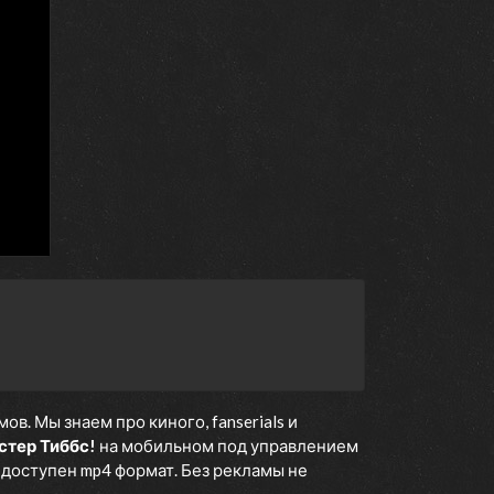
. Мы знаем про киного, fanserials и
стер Тиббс!
на мобильном под управлением
е доступен mp4 формат. Без рекламы не