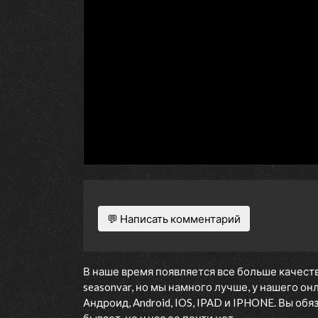
💬 Написать комментарий
В наше время появляется все больше качеств
seasonvar, но мы намного лучше, у нашего о
Андроид, Android, IOS, IPAD и IPHONE. Вы об