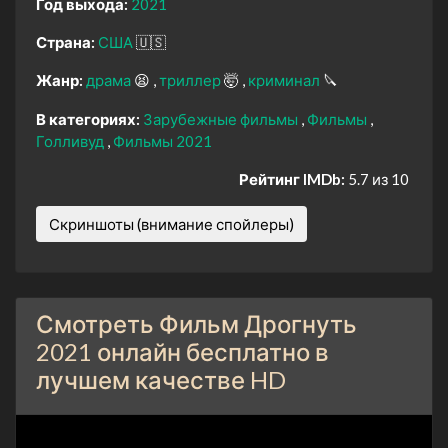
Год выхода:
2021
Страна:
США
🇺🇸
Жанр:
драма
😫
триллер
🤯
криминал
🔪
В категориях:
Зарубежные фильмы
Фильмы
Голливуд
Фильмы 2021
Рейтинг IMDb:
5.7 из 10
Скриншоты (внимание спойлеры)
Смотреть Фильм Дрогнуть
2021 онлайн бесплатно в
лучшем качестве HD