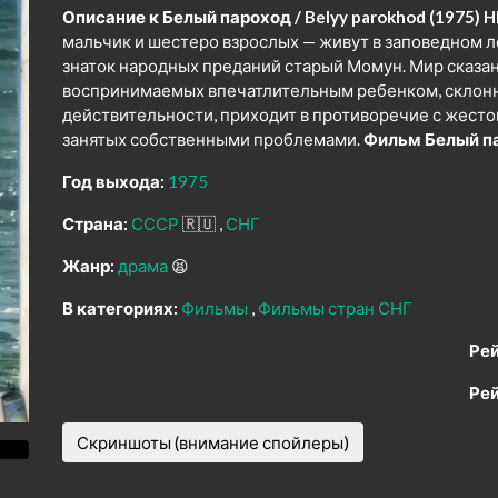
Описание к Белый пароход / Belyy parokhod (1975) H
мальчик и шестеро взрослых — живут в заповедном л
знаток народных преданий старый Момун. Мир сказан
воспринимаемых впечатлительным ребенком, склон
действительности, приходит в противоречие с жест
занятых собственными проблемами.
Фильм Белый па
Год выхода:
1975
Страна:
СССР
🇷🇺
СНГ
Жанр:
драма
😫
В категориях:
Фильмы
Фильмы стран СНГ
Рей
Рей
Скриншоты (внимание спойлеры)