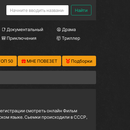
Найти
📑 Документальный
😫 Драма
🎒 Приключения
🤯 Триллер
ТОП 50
МНЕ ПОВЕЗЕТ
Подборки
 регистрации смотреть онлайн Фильм
ском языке. Сьемки происходили в СССР,