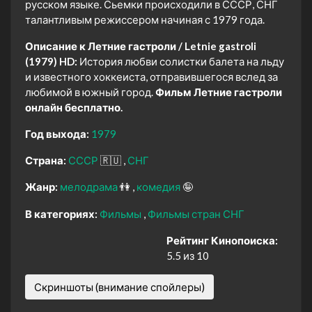
русском языке. Сьемки происходили в СССР, СНГ
талантливым режиссером начиная с 1979 года.
Описание к Летние гастроли / Letnie gastroli
(1979) HD:
История любви солистки балета на льду
и известного хоккеиста, отправившегося вслед за
любимой в южный город.
Фильм Летние гастроли
онлайн бесплатно.
Год выхода:
1979
Страна:
СССР
🇷🇺
СНГ
Жанр:
мелодрама
👫
комедия
🤪
В категориях:
Фильмы
Фильмы стран СНГ
Рейтинг Кинопоиска:
5.5 из 10
Скриншоты (внимание спойлеры)