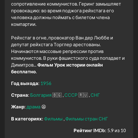
сопротивление коммунистов. Геринг замышляет
провокацию: во время поджога рейхстага его
человека должны поймать с билетом члена
компартии.
Рейхстаг в огне, провокатор Ван дер Люббе и
депутат рейхстага Торглер арестованы.
Начинаются массовые репрессии против
коммунистов. В руки фашистского суда попадает и
Димитров...
Фильм Урок истории онлайн
бесплатно.
Год выхода:
1956
Страна:
Болгария
🇧🇬
СССР
🇷🇺
СНГ
Жанр:
драма
😫
В категориях:
Фильмы
Фильмы стран СНГ
Рейтинг IMDb:
5.9 из 10