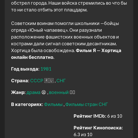
обстрел города. Наши войска стремились во что бы
то ни стало отбить этот плацдарм.
Советским воинам помогли школьники —бойцы
отряда «Юный чапаевец». Они разузнали
расположение фашистских военных объектов и
кострами дали сигнал советским десантникам.
Хортица была освобождена.
Фильм Я — Хортица
онлайн бесплатно.
Год выхода:
1981
Страна:
СССР
🇷🇺
СНГ
Жанр:
драма
😫
военный
👨‍✈️
В категориях:
Фильмы
Фильмы стран СНГ
Рейтинг IMDb:
6 из 10
Рейтинг Кинопоиска:
6.3 из 10