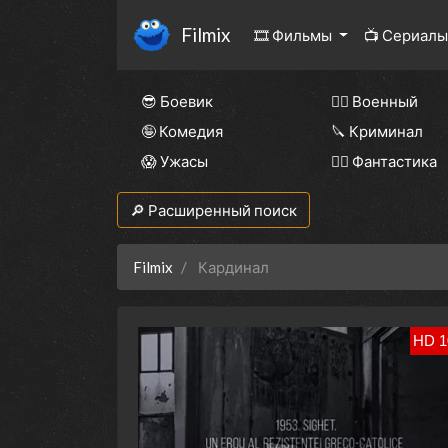
Filmix
🎞 Фильмы
📺 Сериал
😎 Боевик
👨‍✈️ Военный
🤪 Комедия
🔪 Криминал
😱 Ужасы
🧙‍♀️ Фантастика
🔎 Расширенный поиск
Filmix
Кардинал
HD 1