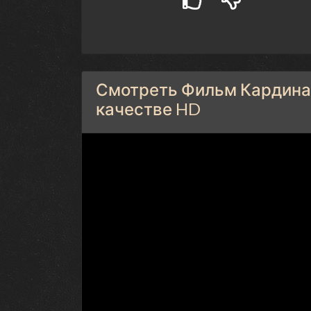
Смотреть Фильм Кардинал
качестве HD