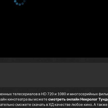
енных телесериалов в HD 720 и 1080 и многосерийных фильмов
нлайн кинотеатра вы можете
смотреть онлайн Некролог Тун
язательно сможете скачать в ХД качестве любое кино. А такж