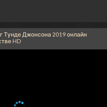
г Тунде Джонсона 2019 онлайн
стве HD