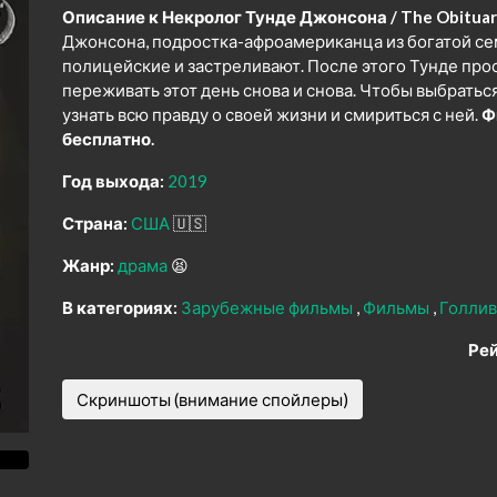
Описание к Некролог Тунде Джонсона / The Obituary
Джонсона, подростка-афроамериканца из богатой се
полицейские и застреливают. После этого Тунде про
переживать этот день снова и снова. Чтобы выбратьс
узнать всю правду о своей жизни и смириться с ней.
Ф
бесплатно.
Год выхода:
2019
Страна:
США
🇺🇸
Жанр:
драма
😫
В категориях:
Зарубежные фильмы
Фильмы
Голли
Рей
Скриншоты (внимание спойлеры)