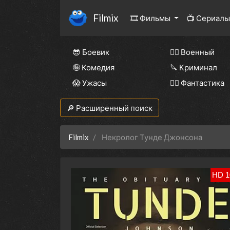
Filmix
🎞 Фильмы
📺 Сериал
😎 Боевик
👨‍✈️ Военный
🤪 Комедия
🔪 Криминал
😱 Ужасы
🧙‍♀️ Фантастика
🔎 Расширенный поиск
Filmix
Некролог Тунде Джонсона
HD 1