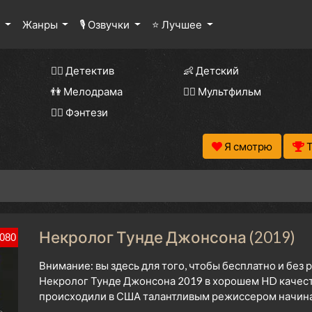
ы
Жанры
🎙 Озвучки
⭐ Лучшее
🕵️‍♂️ Детектив
👶 Детский
👫 Мелодрама
🧚‍♀️ Мультфильм
🧝‍♂️ Фэнтези
Я смотрю
Некролог Тунде Джонсона (2019)
080
Внимание: вы здесь для того, чтобы бесплатно и без
Некролог Тунде Джонсона 2019 в хорошем HD качеств
происходили в США талантливым режиссером начиная