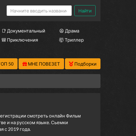
Найти
📑 Документальный
😫 Драма
🎒 Приключения
🤯 Триллер
ТОП 50
МНЕ ПОВЕЗЕТ
Подборки
 регистрации смотреть онлайн Фильм
е и на русском языке. Сьемки
 с 2019 года.