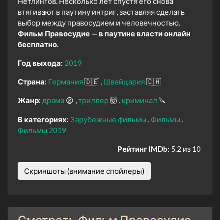
Нётлингов. Несколько лет спустя его снова
втягивают в паутину интриг, заставляя сделать
выбор между правосудием и человечностью.
Фильм Правосудие — в паутине власти онлайн
бесплатно.
Год выхода:
2019
Страна:
Германия
🇩🇪
Швейцария
🇨🇭
Жанр:
драма
😫
триллер
🤯
криминал
🔪
В категориях:
Зарубежные фильмы
Фильмы
Фильмы 2019
Рейтинг IMDb:
5.2 из 10
Скриншоты (внимание спойлеры)
Смотреть Фильм Правосудие