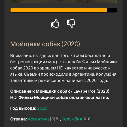
Мойщики собак (2020)
Внимание: вы здесь для того, чтобы бесплатно и
без регистрации смотреть онлайн Фильм Мойщики
собак 2020 в хорошем HD качестве и на русском
языке. Сьемки происходили в Аргентина, Колумбия
талантливым режиссером начиная с 2020 года.
Описание к Мойщики собак / Lavaperros (2020)
HD:
Фильм Мойщики собак онлайн бесплатно.
Год выхода:
2020
Страна:
Аргентина
🇦🇷
Колумбия
🇨🇴