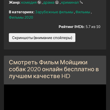
Жанр:
комедия
🤪
драма
😫
криминал
🔪
В категориях:
Зарубежные фильмы
Фильмы
Фильмы 2020
Рейтинг IMDb:
5.7 из 10
Скриншоты (внимание спойлеры)
Смотреть Фильм Мойщики
собак 2020 онлайн бесплатно в
лучшем качестве HD