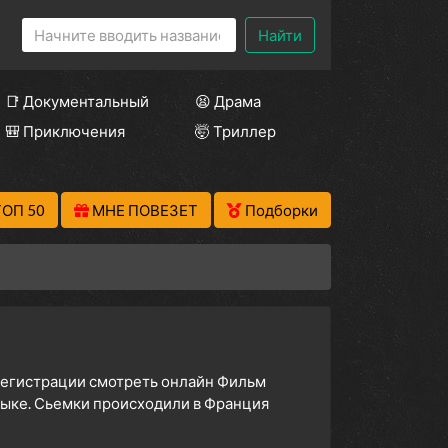
Найти
📑 Документальный
😫 Драма
🎒 Приключения
🤯 Триллер
ТОП 50
МНЕ ПОВЕЗЕТ
Подборки
 регистрации смотреть онлайн Фильм
зыке. Сьемки происходили в Франция