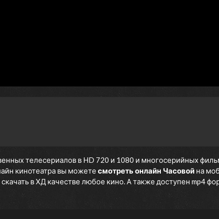
енных телесериалов в HD 720 и 1080 и многосерийных фильмов
нлайн кинотеатра вы можете
смотреть онлайн Часовой
на моб
скачать в ХД качестве любое кино. А также доступен mp4 форм