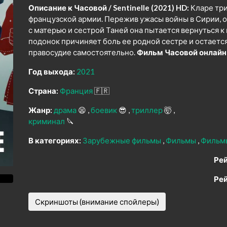
Описание к Часовой / Sentinelle (2021) HD:
Кларе три
французской армии. Пережив ужасы войны в Сирии, о
с матерью и сестрой Таней она пытается вернуться к
подонок причиняет боль ее родной сестре и остаетс
правосудие самостоятельно.
Фильм Часовой онлайн
Год выхода:
2021
Страна:
Франция
🇫🇷
Жанр:
драма
😫
боевик
😎
триллер
🤯
криминал
🔪
В категориях:
Зарубежные фильмы
Фильмы
Фильм
Рей
Рей
Скриншоты (внимание спойлеры)