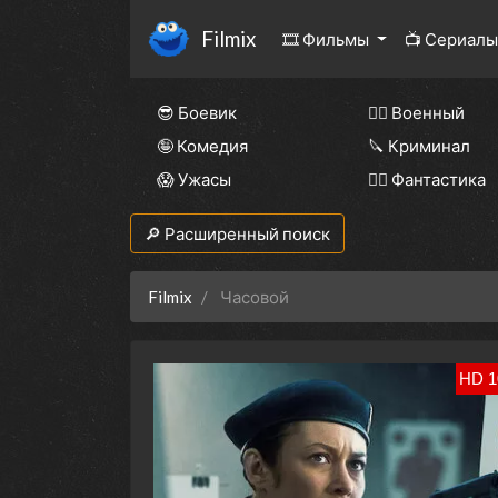
Filmix
🎞 Фильмы
📺 Сериал
😎 Боевик
👨‍✈️ Военный
🤪 Комедия
🔪 Криминал
😱 Ужасы
🧙‍♀️ Фантастика
🔎 Расширенный поиск
Filmix
Часовой
HD 1