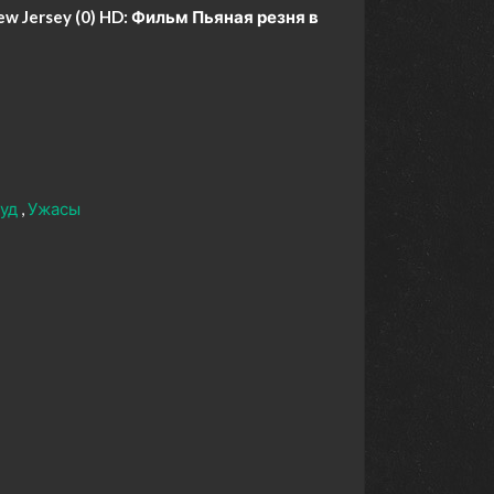
w Jersey (0) HD:
Фильм Пьяная резня в
вуд
Ужасы