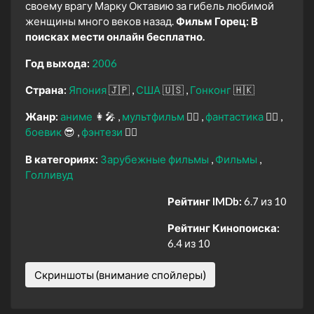
своему врагу Марку Октавию за гибель любимой
женщины много веков назад.
Фильм Горец: В
поисках мести онлайн бесплатно.
Год выхода:
2006
Страна:
Япония
🇯🇵
США
🇺🇸
Гонконг
🇭🇰
Жанр:
аниме
👩‍🎤
мультфильм
🧚‍♀️
фантастика
🧙‍♀️
боевик
😎
фэнтези
🧝‍♂️
В категориях:
Зарубежные фильмы
Фильмы
Голливуд
Рейтинг IMDb:
6.7 из 10
Рейтинг Кинопоиска:
6.4 из 10
Скриншоты (внимание спойлеры)