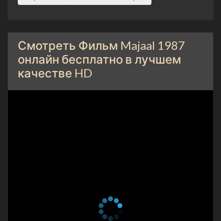
Смотреть Фильм Majaal 1987
онлайн бесплатно в лучшем
качестве HD