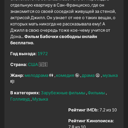
отдельную квартиру в Сан-Франциско, где он
знакомится со своей соседкой живущей за стеной,
актрисой Джилл. Он узнает от нее о таких вещах, о
которых мать никогда не рассказывала ему! А
Джилл в свою очередь тоже кое-чему учится от
Дона...
Фильм Бабочки свободны онлайн
бесплатно.
Год выхода:
1972
Страна:
США
🇺🇸
Жанр:
мелодрама
👫
комедия
🤪
драма
😫
музыка
🎼
В категориях:
Зарубежные фильмы
Фильмы
Голливуд
Музыка
Рейтинг IMDb:
7.2 из 10
Рейтинг Кинопоиска:
7.8 из 10