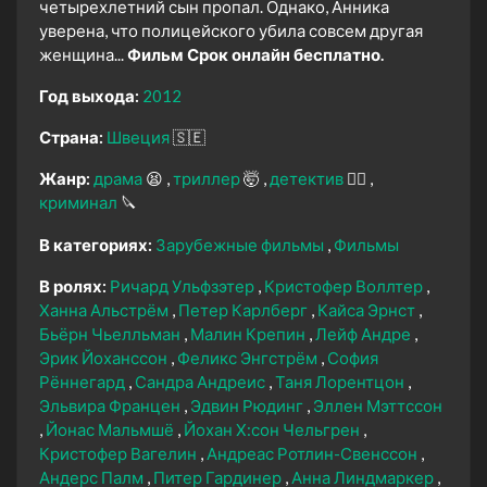
четырехлетний сын пропал. Однако, Анника
уверена, что полицейского убила совсем другая
женщина...
Фильм Срок онлайн бесплатно.
Год выхода:
2012
Страна:
Швеция
🇸🇪
Жанр:
драма
😫
триллер
🤯
детектив
🕵️‍♂️
криминал
🔪
В категориях:
Зарубежные фильмы
Фильмы
В ролях:
Ричард Ульфзэтер
Кристофер Воллтер
Ханна Альстрём
Петер Карлберг
Кайса Эрнст
Бьёрн Чьелльман
Малин Крепин
Лейф Андре
Эрик Йоханссон
Феликс Энгстрём
София
Рённегард
Сандра Андреис
Таня Лорентцон
Эльвира Францен
Эдвин Рюдинг
Эллен Мэттссон
Йонас Мальмшё
Йохан Х:сон Чельгрен
Кристофер Вагелин
Андреас Ротлин-Свенссон
Андерс Палм
Питер Гардинер
Анна Линдмаркер