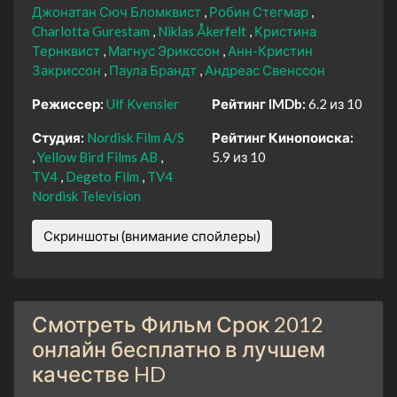
Джонатан Сюч Бломквист
Робин Стегмар
Charlotta Gurestam
Niklas Åkerfelt
Кристина
Тернквист
Магнус Эрикссон
Анн-Кристин
Закриссон
Паула Брандт
Андреас Свенссон
Режиссер:
Ulf Kvensler
Рейтинг IMDb:
6.2 из 10
Студия:
Nordisk Film A/S
Рейтинг Кинопоиска:
Yellow Bird Films AB
5.9 из 10
TV4
Degeto Film
TV4
Nordisk Television
Скриншоты (внимание спойлеры)
Смотреть Фильм Срок 2012
онлайн бесплатно в лучшем
качестве HD