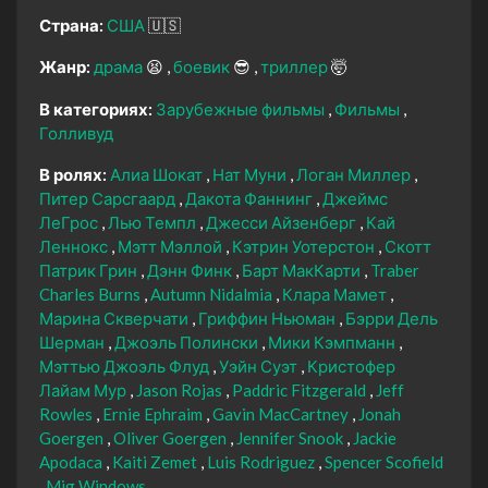
Страна:
США
🇺🇸
Жанр:
драма
😫
боевик
😎
триллер
🤯
В категориях:
Зарубежные фильмы
Фильмы
Голливуд
В ролях:
Алиа Шокат
Нат Муни
Логан Миллер
Питер Сарсгаард
Дакота Фаннинг
Джеймс
ЛеГрос
Лью Темпл
Джесси Айзенберг
Кай
Леннокс
Мэтт Мэллой
Кэтрин Уотерстон
Скотт
Патрик Грин
Дэнн Финк
Барт МакКарти
Traber
Charles Burns
Autumn Nidalmia
Клара Мамет
Марина Скверчати
Гриффин Ньюман
Бэрри Дель
Шерман
Джоэль Полински
Мики Кэмпманн
Мэттью Джоэль Флуд
Уэйн Суэт
Кристофер
Лайам Мур
Jason Rojas
Paddric Fitzgerald
Jeff
Rowles
Ernie Ephraim
Gavin MacCartney
Jonah
Goergen
Oliver Goergen
Jennifer Snook
Jackie
Apodaca
Kaiti Zemet
Luis Rodriguez
Spencer Scofield
Mig Windows