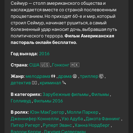
Сеймур — столп американского общества и
наслаждается вместе со страной послевоенным
процветанием. Но приходят 60-е и мир, который
строил Сеймур, начинает рушиться, а самый
болезненный удар наносит дочь, выбравшая путь
политического террора.
Фильм Американская
пастораль онлайн бесплатно.
Год выхода:
2016
Страна:
США
🇺🇸
Гонконг
🇭🇰
Жанр:
мелодрама
👫
драма
😫
триллер
🤯
детектив
🕵️‍♂️
криминал
🔪
В категориях:
Зарубежные фильмы
Фильмы
Голливуд
Фильмы 2016
В ролях:
Юэн МакГрегор
Молли Паркер
Дженнифер Коннелли
Узо Адуба
Дакота Фаннинг
Питер Ригерт
Руперт Эванс
Ханна Нордберг
Вэлори Керри
Джулия Силверман