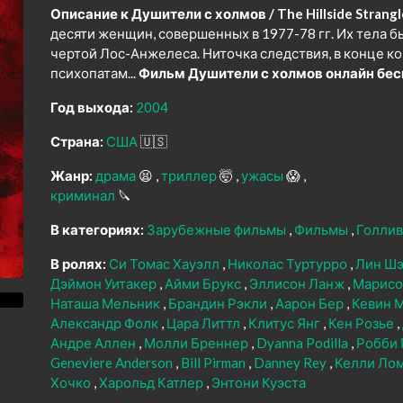
Описание к Душители с холмов / The Hillside Strangl
десяти женщин, совершенных в 1977-78 гг. Их тела 
чертой Лос-Анжелеса. Ниточка следствия, в конце ко
психопатам...
Фильм Душители с холмов онлайн бес
Год выхода:
2004
Страна:
США
🇺🇸
Жанр:
драма
😫
триллер
🤯
ужасы
😱
криминал
🔪
В категориях:
Зарубежные фильмы
Фильмы
Голли
В ролях:
Си Томас Хауэлл
Николас Туртурро
Лин Ш
Дэймон Уитакер
Айми Брукс
Эллисон Ланж
Марисо
Наташа Мельник
Брандин Рэкли
Аарон Бер
Кевин 
Александр Фолк
Цара Литтл
Клитус Янг
Кен Розье
Андре Аллен
Молли Бреннер
Dyanna Podilla
Робби
Geneviere Anderson
Bill Pirman
Danney Rey
Келли Ло
Хочко
Харольд Катлер
Энтони Куэста