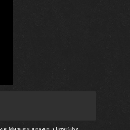
. Мы знаем про киного, fanserials и