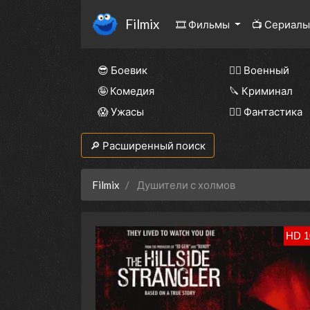
Filmix
🎞 Фильмы
📺 Сериал
😎 Боевик
👨‍✈️ Военный
🤪 Комедия
🔪 Криминал
😱 Ужасы
🧙‍♀️ Фантастика
🔎 Расширенный поиск
Filmix
Душители с холмов
HD 1