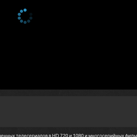
енных телесериалов в HD 720 и 1080 и многосерийных фильмов