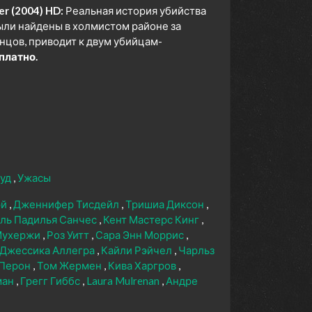
er (2004) HD:
Реальная история убийства
были найдены в холмистом районе за
нцов, приводит к двум убийцам-
платно.
вуд
Ужасы
эй
Дженнифер Тисдейл
Тришиа Диксон
ль Падилья Санчес
Кент Мастерс Кинг
Мухержи
Роз Уитт
Сара Энн Моррис
Джессика Аллегра
Кайли Рэйчел
Чарльз
 Перон
Том Жермен
Кива Харгров
ман
Грегг Гиббс
Laura Mulrenan
Андре