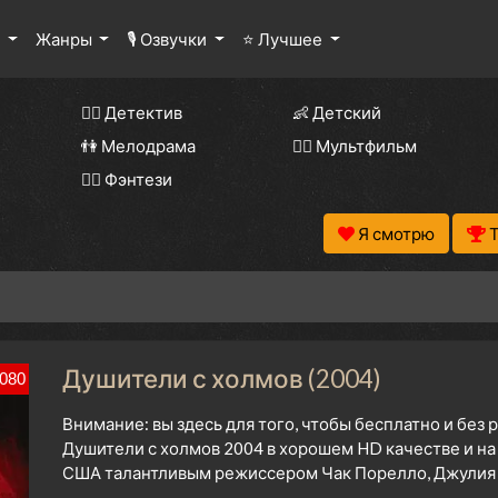
ы
Жанры
🎙 Озвучки
⭐ Лучшее
🕵️‍♂️ Детектив
👶 Детский
👫 Мелодрама
🧚‍♀️ Мультфильм
🧝‍♂️ Фэнтези
Я смотрю
Душители с холмов (2004)
080
Внимание: вы здесь для того, чтобы бесплатно и без
Душители с холмов 2004 в хорошем HD качестве и на
США талантливым режиссером Чак Порелло, Джулия Л