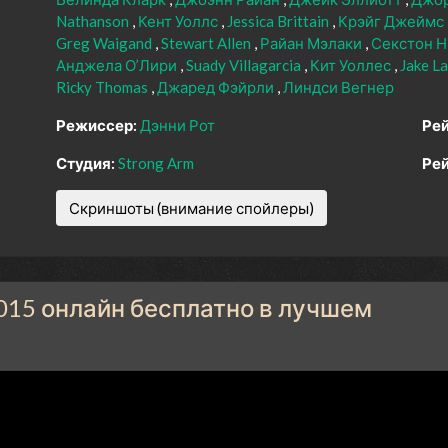
Nathanson
Кент Уоллс
Jessica Brittain
Крэйг Джеймс
Greg Waigand
Stewart Allen
Райан Мэлаки
Секстон 
Анджела О’Лири
Suady Villagarcia
Кит Уоллес
Jake L
Ricky Thomas
Джаред Фэйрли
Линдси Вегнер
Режиссер:
Дэнни Рот
Рей
Студия:
Strong Arm
Рей
Скриншоты (внимание спойлеры)
15 онлайн бесплатно в лучшем