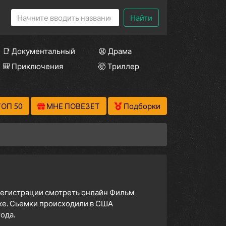
Найти
📑 Документальный
😫 Драма
🎒 Приключения
🤯 Триллер
ТОП 50
МНЕ ПОВЕЗЕТ
Подборки
 регистрации смотреть онлайн Фильм
ке. Сьемки происходили в США
ода.