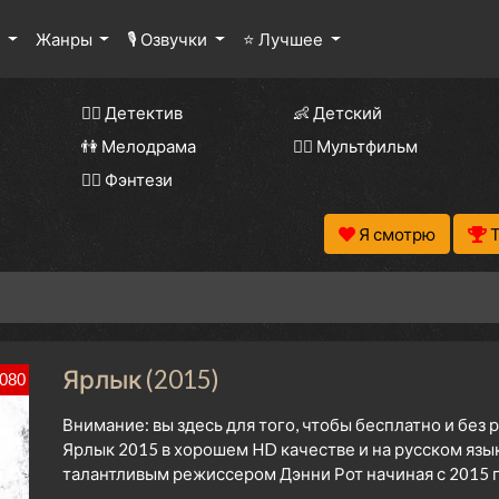
ы
Жанры
🎙 Озвучки
⭐ Лучшее
🕵️‍♂️ Детектив
👶 Детский
👫 Мелодрама
🧚‍♀️ Мультфильм
🧝‍♂️ Фэнтези
Я смотрю
Ярлык (2015)
080
Внимание: вы здесь для того, чтобы бесплатно и без
Ярлык 2015 в хорошем HD качестве и на русском язы
талантливым режиссером Дэнни Рот начиная с 2015 г