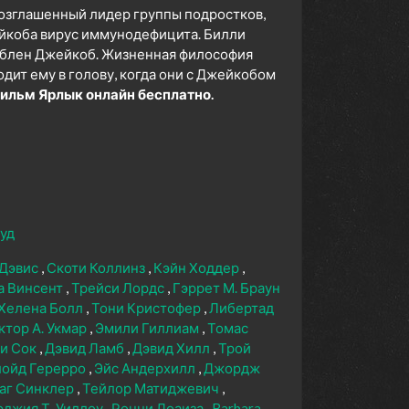
озглашенный лидер группы подростков,
ейкоба вирус иммунодефицита. Билли
люблен Джейкоб. Жизненная философия
одит ему в голову, когда они с Джейкобом
ильм Ярлык онлайн бесплатно.
уд
 Дэвис
Скоти Коллинз
Кэйн Ходдер
а Винсент
Трейси Лордс
Гэррет М. Браун
Хелена Болл
Тони Кристофер
Либертад
ктор А. Укмар
Эмили Гиллиам
Томас
и Сок
Дэвид Ламб
Дэвид Хилл
Трой
ойд Герерро
Эйс Андерхилл
Джордж
аг Синклер
Тейлор Матиджевич
джия Т. Уиллоу
Ронни Лоаиза
Barbara