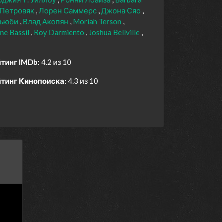
 Петровяк
Лорен Саммерс
Джона Сяо
Ньюби
Влад Акопян
Moriah Terson
ane Bassil
Roy Darmiento
Joshua Bellville
тинг IMDb:
4.2 из 10
тинг Кинопоиска:
4.3 из 10