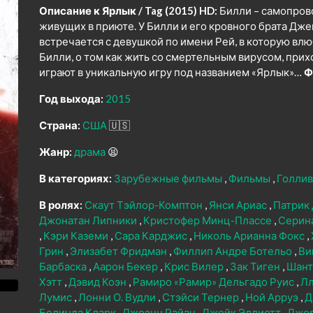
Описание к Ярлык / Tag (2015) HD:
Билли – самопров
живущих в приюте. У Билли и его кровного брата Дж
встречается с девушкой по имени Рей, в которую в
Билли, о том как жить со смертельным вирусом, прих
играют в уникальную игру под названием «Ярлык»…
Ф
Год выхода:
2015
Страна:
США
🇺🇸
Жанр:
драма
😫
В категориях:
Зарубежные фильмы
Фильмы
Голлив
В ролях:
Скаут Тэйлор-Комптон
Янси Ариас
Патрик
Джонатан Липники
Кристофер Минц-Плассе
Серин
Кэри Каземи
Сара Карджис
Николь Арианна Фокс
Грин
Элизабет Фридман
Филлип Андре Ботельо
Ви
Барбаска
Аарон Бекер
Крис Вилер
Зак Тиген
Шант
Хэтт
Дэвид Коэн
Рамиро «Рамир» Дельгадо Руис
Лл
Лумис
Лонни О. Вудли
Стэйси Тернер
Ной Арруэ
Д
Белинда Кларк
Джоэнн Райан
Джейк Эллиотт
Джор