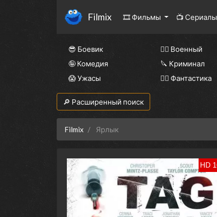
Filmix
🎞 Фильмы
📺 Сериал
😎 Боевик
👨‍✈️ Военный
🤪 Комедия
🔪 Криминал
😱 Ужасы
🧙‍♀️ Фантастика
🔎 Расширенный поиск
Filmix
Ярлык
HD 1