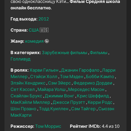
свою одноклассницу Кэти...
Фильм Средняя школа
онлайн бесплатно.
Год выхода:
2012
Страна:
США
🇺🇸
Жанр:
комедия
🤪
В категориях:
Зарубежные фильмы
Фильмы
Голливуд
В ролях:
Харви Гильен
Джанин Гарофало
Ларри
Миллер
Стэйси Холл
Том Мэден
Бобби Кампо
Элэйн Хендрикс
Сэм Эйерс
Федерико Дордеи
Сет Кэссел
Майара Уолш
Мерседес Масон
Скайлан Брукс
Джимми Вонг
Крис Шеффилд
МакКэйли Миллер
Джесси Пруэтт
Керри Родс
Шон Прзано
Тодд Куиллен
Сэм Тайгер
Сьюзэн
МакКарти
Режиссер:
Том Моррис
Рейтинг IMDb:
4.4 из 10